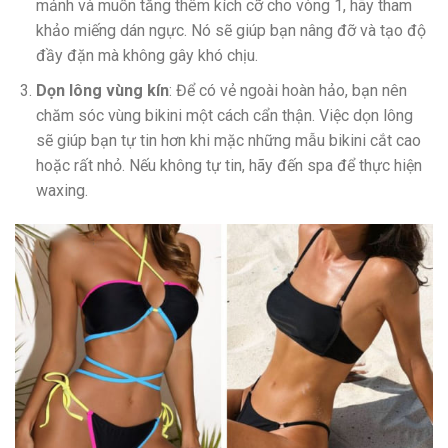
mảnh và muốn tăng thêm kích cỡ cho vòng 1, hãy tham
khảo miếng dán ngực. Nó sẽ giúp bạn nâng đỡ và tạo độ
đầy đặn mà không gây khó chịu.
Dọn lông vùng kín
: Để có vẻ ngoài hoàn hảo, bạn nên
chăm sóc vùng bikini một cách cẩn thận. Việc dọn lông
sẽ giúp bạn tự tin hơn khi mặc những mẫu bikini cắt cao
hoặc rất nhỏ. Nếu không tự tin, hãy đến spa để thực hiện
waxing.