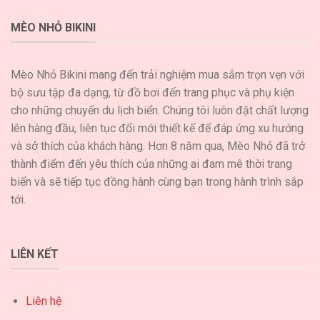
khám
tại
phá
Quy
MÈO NHỎ BIKINI
thành
Nhơn
phố
biển
tuyệt
Mèo Nhỏ Bikini mang đến trải nghiệm mua sắm trọn vẹn với
đẹp
bộ sưu tập đa dạng, từ đồ bơi đến trang phục và phụ kiện
cho những chuyến du lịch biển. Chúng tôi luôn đặt chất lượng
lên hàng đầu, liên tục đổi mới thiết kế để đáp ứng xu hướng
và sở thích của khách hàng. Hơn 8 năm qua, Mèo Nhỏ đã trở
thành điểm đến yêu thích của những ai đam mê thời trang
biển và sẽ tiếp tục đồng hành cùng bạn trong hành trình sắp
tới.
LIÊN KẾT
Liên hệ