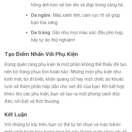
hồng ánh kim sẽ tôn lên vẻ đẹp trong nắng hè.
Da ngăm
: Màu xanh lính, cam rực rỡ sẽ giúp
bạn tỏa sáng.
Da trắng
: Gần như mọi màu sắc đều phù hợp,
hãy tự do thử nghiệm!
Tạo Điểm Nhấn Với Phụ Kiện
Đừng quên rằng phụ kiện là một phần không thể thiếu để tạo
nên bộ trang phục bơi hoàn hảo. Những món phụ kiện như
kính mát, túi đi biển, khăn quàng cổ hay một chiếc áo khoác
lưới sẽ thêm phần hấp dẫn cho set đồ của bạn. Khi kết hợp
khéo léo các phụ kiện, bạn sẽ tạo ra một phong cách độc
đáo, nổi bật và thời thượng.
Kết Luận
Với những bí kíp trên, bạn có thể tự tin chọn và mặc bikini
một cách hoàn hảo trong mùa hè này. Đừng quên rằng yếu tố