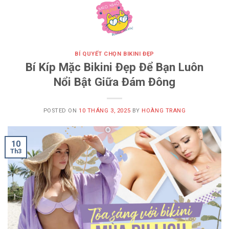
Skip
to
content
BÍ QUYẾT CHỌN BIKINI ĐẸP
Bí Kíp Mặc Bikini Đẹp Để Bạn Luôn
Nổi Bật Giữa Đám Đông
POSTED ON
10 THÁNG 3, 2025
BY
HOÀNG TRANG
10
Th3