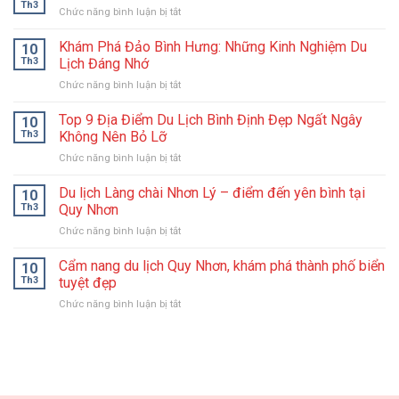
Th3
ở
Chức năng bình luận bị tắt
3
Loại
Khám Phá Đảo Bình Hưng: Những Kinh Nghiệm Du
10
Chất
Th3
Lịch Đáng Nhớ
Liệu
ở
Chức năng bình luận bị tắt
Bikini
Khám
Tốt
Phá
Top 9 Địa Điểm Du Lịch Bình Định Đẹp Ngất Ngây
Cho
10
Đảo
Nàng
Th3
Không Nên Bỏ Lỡ
Bình
Lựa
ở
Chức năng bình luận bị tắt
Hưng:
Chọn
Top
Những
9
Du lịch Làng chài Nhơn Lý – điểm đến yên bình tại
Kinh
10
Địa
Nghiệm
Th3
Quy Nhơn
Điểm
Du
ở
Chức năng bình luận bị tắt
Du
Lịch
Du
Lịch
Đáng
lịch
Cẩm nang du lịch Quy Nhơn, khám phá thành phố biển
Bình
10
Nhớ
Làng
Định
Th3
tuyệt đẹp
chài
Đẹp
ở
Chức năng bình luận bị tắt
Nhơn
Ngất
Cẩm
Lý
Ngây
nang
–
Không
du
điểm
Nên
lịch
đến
Bỏ
Quy
yên
Lỡ
Nhơn,
bình