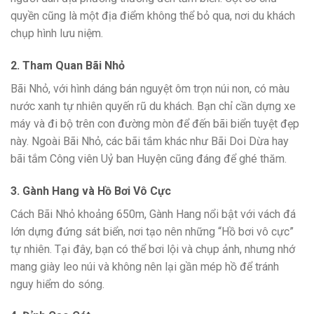
quyền cũng là một địa điểm không thể bỏ qua, nơi du khách
chụp hình lưu niệm.
2. Tham Quan Bãi Nhỏ
Bãi Nhỏ, với hình dáng bán nguyệt ôm trọn núi non, có màu
nước xanh tự nhiên quyến rũ du khách. Bạn chỉ cần dựng xe
máy và đi bộ trên con đường mòn để đến bãi biển tuyệt đẹp
này. Ngoài Bãi Nhỏ, các bãi tắm khác như Bãi Doi Dừa hay
bãi tắm Công viên Uỷ ban Huyện cũng đáng để ghé thăm.
3. Gành Hang và Hồ Bơi Vô Cực
Cách Bãi Nhỏ khoảng 650m, Gành Hang nổi bật với vách đá
lớn dựng đứng sát biển, nơi tạo nên những “Hồ bơi vô cực”
tự nhiên. Tại đây, bạn có thể bơi lội và chụp ảnh, nhưng nhớ
mang giày leo núi và không nên lại gần mép hồ để tránh
nguy hiểm do sóng.