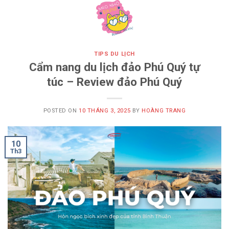
Skip
to
content
TIPS DU LỊCH
Cẩm nang du lịch đảo Phú Quý tự
túc – Review đảo Phú Quý
POSTED ON
10 THÁNG 3, 2025
BY
HOÀNG TRANG
10
Th3