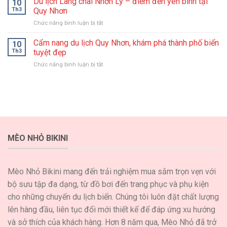
Du lịch Làng chài Nhơn Lý – điểm đến yên bình tại
10
Địa
Nghiệm
Th3
Quy Nhơn
Điểm
Du
ở
Chức năng bình luận bị tắt
Du
Lịch
Du
Lịch
Đáng
lịch
Cẩm nang du lịch Quy Nhơn, khám phá thành phố biển
Bình
10
Nhớ
Làng
Định
Th3
tuyệt đẹp
chài
Đẹp
ở
Chức năng bình luận bị tắt
Nhơn
Ngất
Cẩm
Lý
Ngây
nang
–
Không
du
điểm
Nên
lịch
đến
Bỏ
Quy
yên
Lỡ
Nhơn,
bình
khám
tại
phá
Quy
MÈO NHỎ BIKINI
thành
Nhơn
phố
biển
tuyệt
Mèo Nhỏ Bikini mang đến trải nghiệm mua sắm trọn vẹn với
đẹp
bộ sưu tập đa dạng, từ đồ bơi đến trang phục và phụ kiện
cho những chuyến du lịch biển. Chúng tôi luôn đặt chất lượng
lên hàng đầu, liên tục đổi mới thiết kế để đáp ứng xu hướng
và sở thích của khách hàng. Hơn 8 năm qua, Mèo Nhỏ đã trở