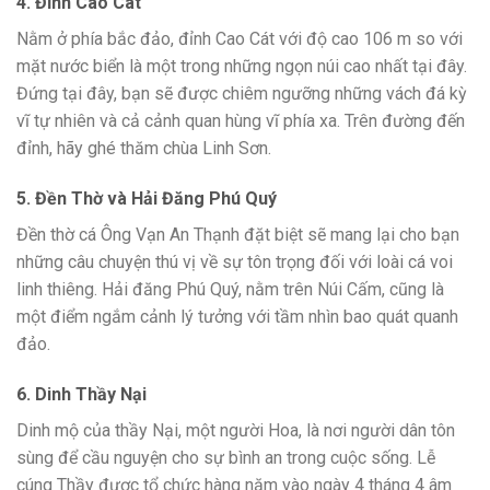
4. Đỉnh Cao Cát
Nằm ở phía bắc đảo, đỉnh Cao Cát với độ cao 106 m so với
mặt nước biển là một trong những ngọn núi cao nhất tại đây.
Đứng tại đây, bạn sẽ được chiêm ngưỡng những vách đá kỳ
vĩ tự nhiên và cả cảnh quan hùng vĩ phía xa. Trên đường đến
đỉnh, hãy ghé thăm chùa Linh Sơn.
5. Đền Thờ và Hải Đăng Phú Quý
Đền thờ cá Ông Vạn An Thạnh đặt biệt sẽ mang lại cho bạn
những câu chuyện thú vị về sự tôn trọng đối với loài cá voi
linh thiêng. Hải đăng Phú Quý, nằm trên Núi Cấm, cũng là
một điểm ngắm cảnh lý tưởng với tầm nhìn bao quát quanh
đảo.
6. Dinh Thầy Nại
Dinh mộ của thầy Nại, một người Hoa, là nơi người dân tôn
sùng để cầu nguyện cho sự bình an trong cuộc sống. Lễ
cúng Thầy được tổ chức hàng năm vào ngày 4 tháng 4 âm