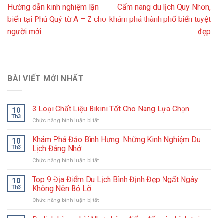
Hướng dẫn kinh nghiệm lặn
Cẩm nang du lịch Quy Nhơn,
biển tại Phú Quý từ A – Z cho
khám phá thành phố biển tuyệt
người mới
đẹp
BÀI VIẾT MỚI NHẤT
3 Loại Chất Liệu Bikini Tốt Cho Nàng Lựa Chọn
10
Th3
ở
Chức năng bình luận bị tắt
3
Loại
Khám Phá Đảo Bình Hưng: Những Kinh Nghiệm Du
10
Chất
Th3
Lịch Đáng Nhớ
Liệu
ở
Chức năng bình luận bị tắt
Bikini
Khám
Tốt
Phá
Top 9 Địa Điểm Du Lịch Bình Định Đẹp Ngất Ngây
Cho
10
Đảo
Nàng
Th3
Không Nên Bỏ Lỡ
Bình
Lựa
ở
Chức năng bình luận bị tắt
Hưng:
Chọn
Top
Những
9
Kinh