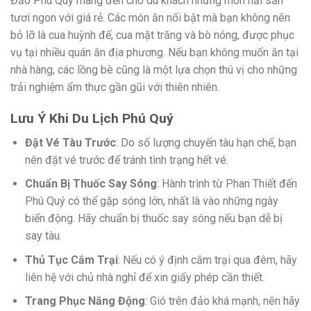
Đảo Phú Quý mang đến cho du khách những món hải sản
tươi ngon với giá rẻ. Các món ăn nổi bật mà bạn không nên
bỏ lỡ là cua huỳnh đế, cua mặt trăng và bò nóng, được phục
vụ tại nhiều quán ăn địa phương. Nếu bạn không muốn ăn tại
nhà hàng, các lồng bè cũng là một lựa chọn thú vị cho những
trải nghiệm ẩm thực gần gũi với thiên nhiên.
Lưu Ý Khi Du Lịch Phú Quý
Đặt Vé Tàu Trước
: Do số lượng chuyến tàu hạn chế, bạn
nên đặt vé trước để tránh tình trạng hết vé.
Chuẩn Bị Thuốc Say Sóng
: Hành trình từ Phan Thiết đến
Phú Quý có thể gặp sóng lớn, nhất là vào những ngày
biển động. Hãy chuẩn bị thuốc say sóng nếu bạn dễ bị
say tàu.
Thủ Tục Cắm Trại
: Nếu có ý định cắm trại qua đêm, hãy
liên hệ với chủ nhà nghỉ để xin giấy phép cần thiết.
Trang Phục Năng Động
: Gió trên đảo khá mạnh, nên hãy