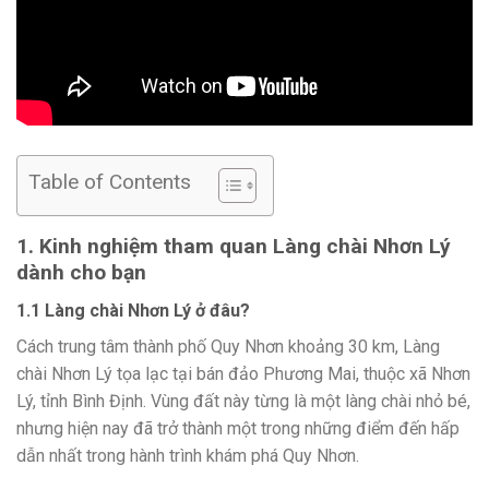
Table of Contents
1. Kinh nghiệm tham quan Làng chài Nhơn Lý
dành cho bạn
1.1 Làng chài Nhơn Lý ở đâu?
Cách trung tâm thành phố Quy Nhơn khoảng 30 km, Làng
chài Nhơn Lý tọa lạc tại bán đảo Phương Mai, thuộc xã Nhơn
Lý, tỉnh Bình Định. Vùng đất này từng là một làng chài nhỏ bé,
nhưng hiện nay đã trở thành một trong những điểm đến hấp
dẫn nhất trong hành trình khám phá Quy Nhơn.