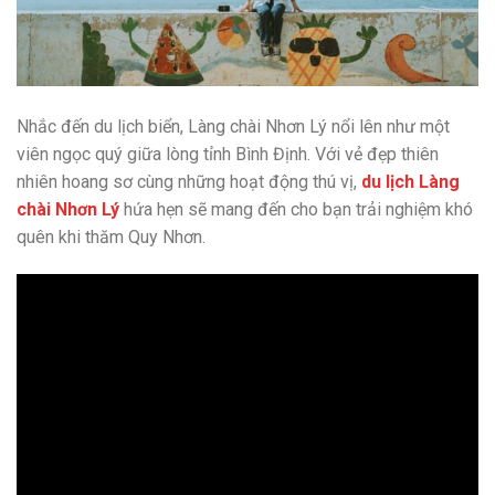
Nhắc đến du lịch biển, Làng chài Nhơn Lý nổi lên như một
viên ngọc quý giữa lòng tỉnh Bình Định. Với vẻ đẹp thiên
nhiên hoang sơ cùng những hoạt động thú vị,
du lịch Làng
chài Nhơn Lý
hứa hẹn sẽ mang đến cho bạn trải nghiệm khó
quên khi thăm Quy Nhơn.