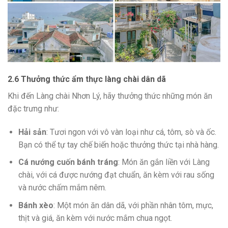
2.6 Thưởng thức ẩm thực làng chài dân dã
Khi đến Làng chài Nhơn Lý, hãy thưởng thức những món ăn
đặc trưng như:
Hải sản
: Tươi ngon với vô vàn loại như cá, tôm, sò và ốc.
Bạn có thể tự tay chế biến hoặc thưởng thức tại nhà hàng.
Cá nướng cuốn bánh tráng
: Món ăn gắn liền với Làng
chài, với cá được nướng đạt chuẩn, ăn kèm với rau sống
và nước chấm mắm nêm.
Bánh xèo
: Một món ăn dân dã, với phần nhân tôm, mực,
thịt và giá, ăn kèm với nước mắm chua ngọt.