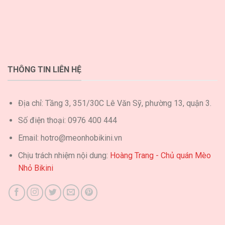
THÔNG TIN LIÊN HỆ
Địa chỉ: Tầng 3, 351/30C Lê Văn Sỹ, phường 13, quận 3.
Số điện thoại: 0976 400 444
Email: hotro@meonhobikini.vn
Chịu trách nhiệm nội dung:
Hoàng Trang - Chủ quán Mèo
Nhỏ Bikini